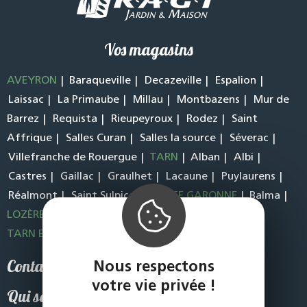
Vos magasins
AVEYRON
Baraqueville
Decazeville
Espalion
Laissac
La Primaube
Millau
Montbazens
Mur de
Barrez
Requista
Rieupeyroux
Rodez
Saint
Affrique
Salles Curan
Salles la source
Séverac
Villefranche de Rouergue
TARN
Alban
Albi
Castres
Gaillac
Graulhet
Lacaune
Puylaurens
Réalmont
Saint Sulpice
HAUTE GARONNE
Balma
LOZÈRE
Marvejols
St Chely D’Apcher
TARN ET GARONNE
Laguepie
Contact
Nous respectons
votre vie privée !
Qui sommes-nous