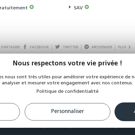
gratuitement
SAV
PARTAGER:
FACEBOOK
TWITTER
MESSENGER
PLUS
Nous respectons votre vie privée !
es nous sont très utiles pour améliorer votre expérience de n
analyser et mesurer votre engagement avec nos contenus.
Vos magasins
Politique de confidentialité
lion
Laissac
La Primaube
Millau
Montbazens
Mur 
aint Affrique
Salles Curan
Salles la source
Séverac
Personnaliser
Albi
Castres
Gaillac
Graulhet
Lacaune
Puylaurens
Balma
LOZÈRE
Marvejols
St Chely D’Apcher