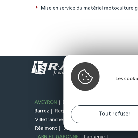
Mise en service du matériel motoculture 
Les cooki
AVEYRON
Baraqueville
Decazeville
Espa
Barrez
Requista
Rieupeyroux
Rodez
S
Tout refuser
Villefranche de Rouergue
TARN
Alban
Réalmont
Saint Sulpice
HAUTE GARONNE
TARN ET GARONNE
Laguepie