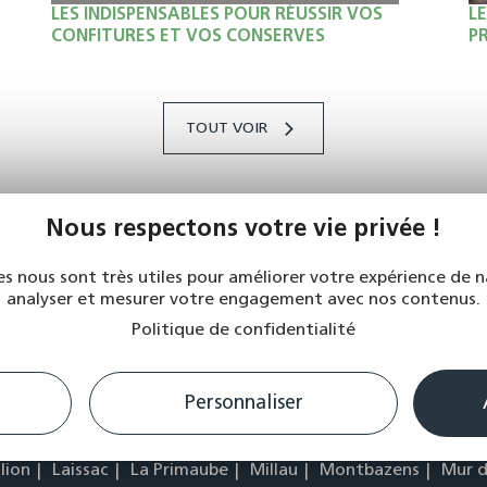
LES INDISPENSABLES POUR RÉUSSIR VOS
L
Maison, Produits terroir
M
CONFITURES ET VOS CONSERVES
P
TOUT VOIR
Nous respectons votre vie privée !
es nous sont très utiles pour améliorer votre expérience de n
PARTAGER:
FACEBOOK
TWITTER
MESSENGER
PLUS
analyser et mesurer votre engagement avec nos contenus.
Politique de confidentialité
Personnaliser
Vos magasins
lion
Laissac
La Primaube
Millau
Montbazens
Mur 