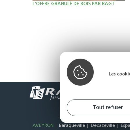
L'OFFRE GRANULÉ DE BOIS PAR RAGT
Maison
Les cooki
Tout refuser
AVEYRON
Baraqueville
Decazeville
Espa