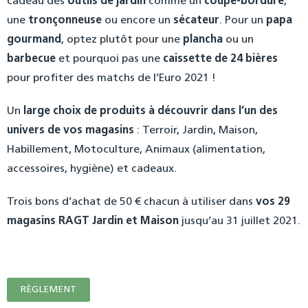
cadeau des
outils de jardin
comme un
coupe-bordure
,
une
tronçonneuse
ou encore un
sécateur
. Pour un
papa
gourmand
, optez plutôt pour une
plancha
ou un
barbecue
et pourquoi pas une
caissette de 24 bières
pour profiter des matchs de l’Euro 2021 !
Un
large choix de produits à découvrir dans l’un des
univers de vos magasins
: Terroir, Jardin, Maison,
Habillement, Motoculture, Animaux (alimentation,
accessoires, hygiène) et cadeaux.
Trois bons d’achat de 50 € chacun à utiliser dans
vos 29
magasins RAGT Jardin et Maison
jusqu’au 31 juillet 2021.
RÈGLEMENT