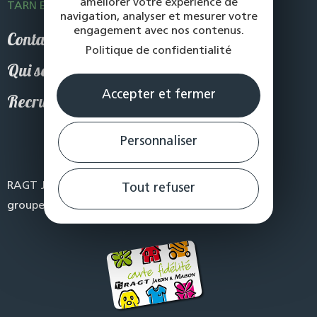
améliorer votre expérience de
TARN ET GARONNE
Laguepie
navigation, analyser et mesurer votre
engagement avec nos contenus.
Contact
Politique de confidentialité
Qui sommes-nous
Accepter et fermer
Recrutement
Suivez-nous
Personnaliser
RAGT Jardin & Maison est l’enseigne magasin du
Tout refuser
groupe RAGT